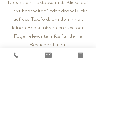
Dies ist ein Textabschnitt. Klicke auf
„Text bearbeiten” oder doppelklicke
auf das Textfeld, um den Inhalt
deinen Bedürfnissen anzupassen.
Füge relevante Infos für deine
Besucher hinzu.
Kontakt
Sagt dir das Angebot zu?
Kontaktiere uns für weitere Infos.
Vorname