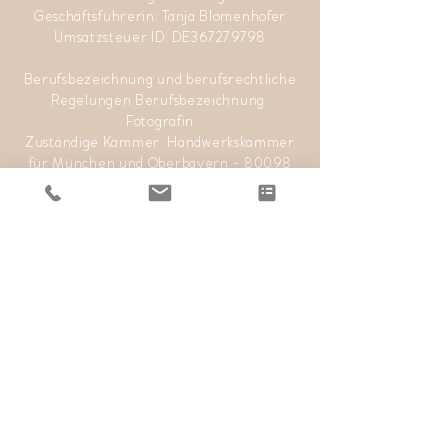
Geschäftsführerin: Tanja Blomenhofer
Umsatzsteuer ID: DE367279798
Berufsbezeichnung und berufsrechtliche
Regelungen Berufsbezeichnung:
Fotografin
Zuständige Kammer: Handwerkskammer
für München und Oberbayern - 80098
München Verliehen in: Deutschland
Nach oben
Tanja Blomenhofer
Traumfängerin Fotografie
info@tanja-blomenhofer.de
015227643284
Impressum
•
Datenschutz
•
AGB