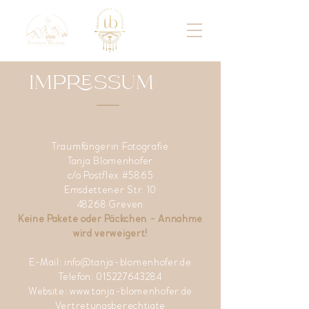
IMPRESSUM
Traumfängerin Fotografie
Tanja Blomenhofer
c/o Postflex #5865
Emsdettener Str. 10
48268 Greven
Keine Pakete oder Päckchen - Annahme
wird verweigert!
E-Mail:
info@tanja-blomenhofer.de
Telefon:
015227643284
Website: www.tanja-blomenhofer.de
Vertretungsberechtigte